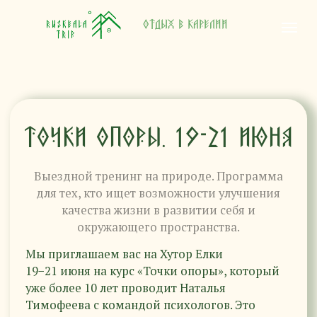
Отдых в Карелии
ТОЧКИ ОПОРЫ. 19-21 ИЮНЯ
Выездной тренинг на природе. Программа
для тех, кто ищет возможности улучшения
качества жизни в развитии себя и
окружающего пространства.
Мы приглашаем вас на Хутор Елки
19−21 июня на курс «Точки опоры», который
уже более 10 лет проводит Наталья
Тимофеева с командой психологов. Это
Отдых в Карелии
уникальная возможность принять участие
в выездном тренинге на природе. Жители
ближайших районов могут приезжать
на занятие из дома, а гости издалека могут
остановиться у нас в уютных гостевых домах
или в палаточном кемпинге с хорошими
бытовыми условиями.