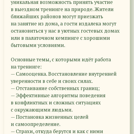
Основные темы, с которыми идёт работа
на тренинге:
— Самооценка. Восстановление внутренней
уверенности в себе и своих силах.
— Отстаивание собственных границ;
— Эффективные алгоритмы поведения
в конфликтных и сложных ситуациях
с окружающими людьми.
— Постановка жизненных целей
и самоопределение.
— Страхи, откуда берутся и как с ними
справляться.
— Умение управлять своими чувствами
и эмоциями.
— Установки, мешающие нам достигать
целей во всех сферах жизни.
— Как получать больше удовольствия
от жизни и как двигаться дальше.
Эта программа для тех, кто ищет
возможности улучшения качества жизни
в развитии себя и окружающего
пространства.
И конечно тем, кто понимает, что в жизни —
возможно действовать намного
эффективнее!