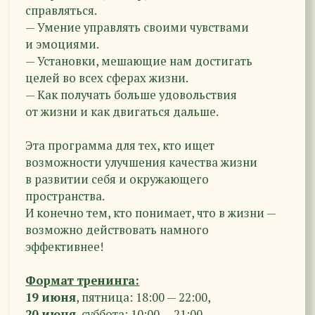
Формат тренинга:
19 июня
, пятница: 18:00 — 22:00,
20 июня
, суббота: 10:00 — 21:00,
21 июня
, воскресенье: 10:00 — 20:00.
+ перерывы на кофе-брейки и обед
Обратите внимание!
В стоимость программы входят
мероприятия Тренинга. Проживание,
питание и трансфер оплачиваются
отдельно.
Мы рады всем нашим гостям. Но количество
мест на тренинге все же ограничено,
присоединяйтесь!
Послушать про программу, задать вопросы,
заходите пообщаться сюда -
Мероприятия на
ХутореЁлки
.
С вами на связи будут
Наталья Тимофеева
и
Лидия Беляева
.
Забронировать место
Информация о проживании