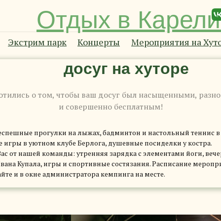
Отдых в Карел
Экстрим парк
Концерты
Мероприятия на Хут
досуг на хуторе
отились о том, чтобы ваш досуг был насыщенными, разн
и совершенно бесплатным!
неспешные прогулки на лыжах, бадминтон и настольный теннис 
 игры в уютном клубе Берлога, душевные посиделки у костра.
ас от нашей команды: утренняя зарядка с элементами йоги, веч
ана Купала, игры и спортивные состязания. Расписание меропр
йте и в окне администратора кемпинга на месте.
Отдых в Карел