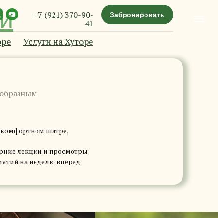
ии
+7 (921) 370-90-
Забронировать
41
оре
Услуги на Хуторе
ообразным
в комфортном шатре,
ерние лекции и просмотры
иятий на неделю вперед
ии